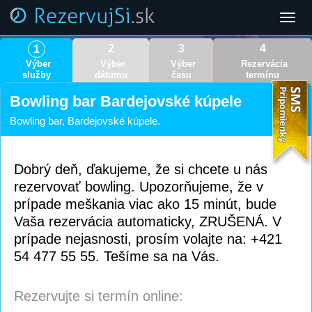
Toggl
navig
2
3
4
1
Výber
Výber
Výber
Rezervácia
služby
dátumu
času
termínu
Bowling bar Bardejovské kúpele
Bowling bar, Bardejovské kúpele.
Dobrý deň, ďakujeme, že si chcete u nás
rezervovať bowling. Upozorňujeme, že v
prípade meškania viac ako 15 minút, bude
Vaša rezervácia automaticky, ZRUŠENÁ. V
prípade nejasnosti, prosím volajte na: +421
54 477 55 55. Tešíme sa na Vás.
Rezervujte si termín online: