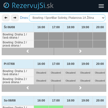
Togg
navi
Dnes
Št 06/08
Št 06/08
16:00
17:00
18:00
19:00
20:00
Bowling: Draha 1 /
Bowling: Draha 1 /
ľavá strana /
ľavá strana /
Bowling: Dráha 2 /
Bowling: Dráha 2 /
pravá strana /
pravá strana /
Pi 07/08
Pi 07/08
16:00
17:00
18:00
19:00
20:00
Bowling: Draha 1 /
Bowling: Draha 1 /
Obsadené
Obsadené
Obsadené
Obsadené
Obsadené
ľavá strana /
ľavá strana /
Bowling: Dráha 2 /
Bowling: Dráha 2 /
Obsadené
Obsadené
Obsadené
Obsadené
Obsadené
pravá strana /
pravá strana /
So 08/08
So 08/08
16:00
17:00
18:00
19:00
20:00
Bowling: Draha 1 /
Bowling: Draha 1 /