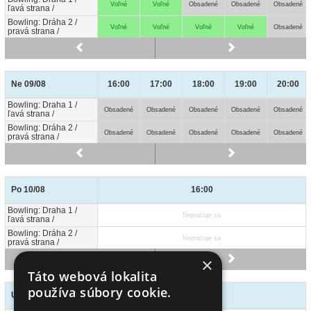
Voľné
Voľné
Obsadené
Obsadené
Obsadené
ľavá strana /
ľavá strana /
Bowling: Dráha 2 /
Bowling: Dráha 2 /
Voľné
Voľné
Voľné
Voľné
Obsadené
pravá strana /
pravá strana /
Ne 09/08
Ne 09/08
16:00
17:00
18:00
19:00
20:00
Bowling: Draha 1 /
Bowling: Draha 1 /
Obsadené
Obsadené
Obsadené
Obsadené
Obsadené
ľavá strana /
ľavá strana /
Bowling: Dráha 2 /
Bowling: Dráha 2 /
Obsadené
Obsadené
Obsadené
Obsadené
Obsadené
pravá strana /
pravá strana /
Po 10/08
Po 10/08
16:00
Bowling: Draha 1 /
Bowling: Draha 1 /
Nepracuje sa
ľavá strana /
ľavá strana /
Bowling: Dráha 2 /
Bowling: Dráha 2 /
Nepracuje sa
pravá strana /
pravá strana /
×
Táto webová lokalita
používa súbory cookie.
Ut 11/08
Ut 11/08
16:00