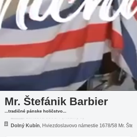
Mr. Štefánik Barbier
...tradičné pánske holičstvo...
Žilina
, Lenčova 8996/4 (Rudiny II)
Dolný Kubín
, Hviezdoslavovo námestie 1678/58 Mr. Štefá