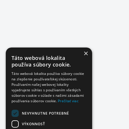
×
Táto webová lokalita
používa súbory cookie.
Táto webová lokalita používa súbory cookie
na zlepšenie používateľskej skúsenosti.
Používaním našej webovej lokality
vyjadrujete súhlas s používaním všetkých
súborov cookie v súlade s našimi zásadami
používania súborov cookie.
Prečítať viac
NEVYHNUTNE POTREBNÉ
VÝKONNOSŤ