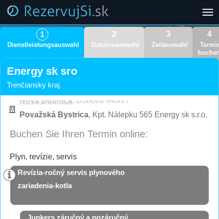
Tog
nav
2
3
4
1
Dienstleistungsauswahl
Datumsauswahl
Zeitauswahl
Termi
buche
Energy sk sro
Trenčiansky kraj
Nová Dubnica
, Dubová 940/27
Považská Bystrica
, Kpt. Nálepku 565 Energy sk s.r.o.
Buchen Sie Ihren Termin online:
Plyn, revízie, servis
Revízia-ročný servis plynového
zariadenia-kotla
Junkers záručný a pozáručný