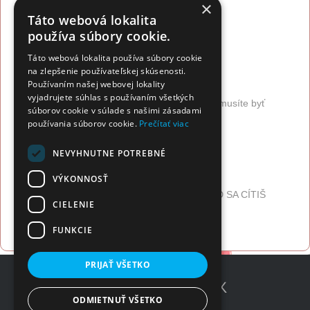
×
Adresa:
Táto webová lokalita
Kamala Estetická klinika
používa súbory cookie.
J.M.Hurbana 4, Žilina
Táto webová lokalita používa súbory cookie
https://kamala.sk/
na zlepšenie používateľskej skúsenosti.
Používaním našej webovej lokality
vyjadrujete súhlas s používaním všetkých
Pre zobrazenie kontaktu firmy (telefón, email), musíte byť
súborov cookie v súlade s našimi zásadami
prihlásený.
používania súborov cookie.
Prečítať viac
Prihlásiť sa
Registrovať sa
NEVYHNUTNE POTREBNÉ
Popis firmy:
VÝKONNOSŤ
KEĎ VYZERÁŠ DOBRE, CÍTIŠ SA DOBRE. KEĎ SA CÍTIŠ
CIELENIE
DOBRE, ROBÍŠ DOBRO.
FUNKCIE
PRIJAŤ VŠETKO
ODMIETNUŤ VŠETKO