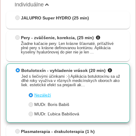
Individuálne
JALUPRO Super HYDRO
(25 min)
Pery - zväčšenie, korekcia,
(25 min)
Žiadne kačacie pery. Len krásne šťavnaté, príťažlivé
plné pery s krásne definovanou kontúrou. Aplikácia
kyseliny hyalurónovej do pier nie je len ...
Botulotoxín - vyhladenie vrások
(20 min)
Jed s liečivými účinkami :-) Aplikácia botulotoxínu sa už
dlhé roky využíva v rôznych medicínskych oboroch ako
liek. estetické efekt sa prejavili ak...
Nezáleží
MUDr. Boris Babiš
MUDr. Ľubica Babišová
Plasmaterapia - drakuloterapia
(1 h)