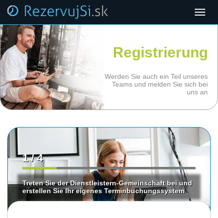
Toggl
navig
Registrierung
Werden Sie auch ein Teil unseres
Teams und melden Sie sich bei
uns an
1 / 4
Treten Sie der Dienstleistern-Gemeinschaft bei und
erstellen Sie Ihr eigenes Terminbuchungssystem