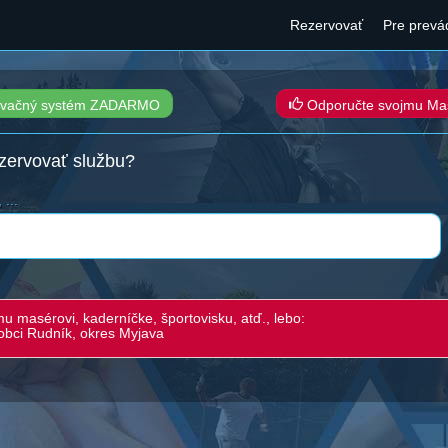
Rezervovať
Pre prevá
ezervačný systém ZADARMO
Odporučte svojmu Masé
ezervovať službu?
 ...
u masérovi, kaderníčke, športovisku, atď., lebo:
obci Rudník, okres Myjava