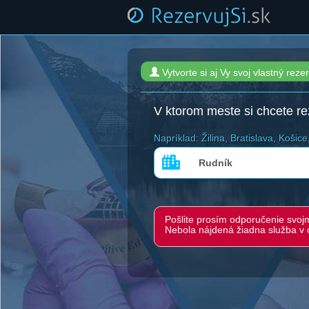
Vytvorte si aj Vy svoj vlastný r
V ktorom meste si chcete r
Napríklad: Žilina, Bratislava, Košice,
Pošlite prosím odporučenie svojm
Nebola nájdená žiadna služba v 