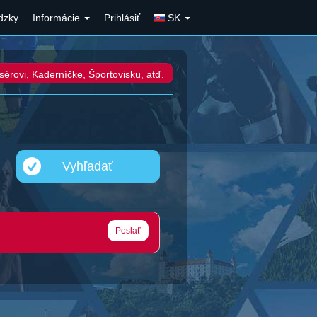
dzky
Informácie
Prihlásiť
SK
rovi, Kaderníčke, Športovisku, atď.
Vyhľadať
Poslať