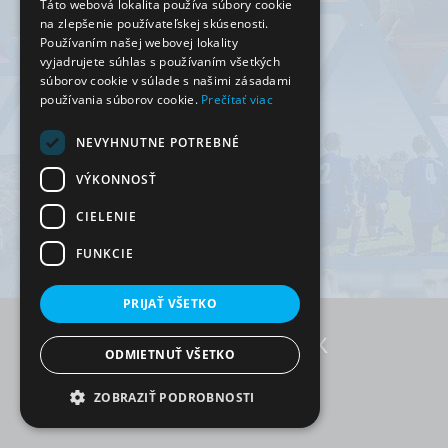
Táto webová lokalita používa súbory cookie
na zlepšenie používateľskej skúsenosti.
Používaním našej webovej lokality
vyjadrujete súhlas s používaním všetkých
súborov cookie v súlade s našimi zásadami
používania súborov cookie.
Prečítať viac
NEVYHNUTNE POTREBNÉ
VÝKONNOSŤ
CIELENIE
FUNKCIE
PRIJAŤ VŠETKO
ODMIETNUŤ VŠETKO
RezervujSi.sk © 2026
ZOBRAZIŤ PODROBNOSTI