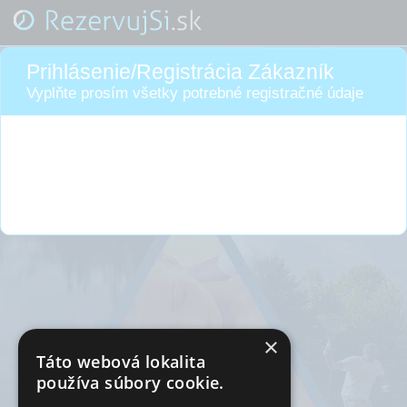
Prihlásenie/Registrácia Zákazník
Vyplňte prosím všetky potrebné registračné údaje
×
Táto webová lokalita
používa súbory cookie.