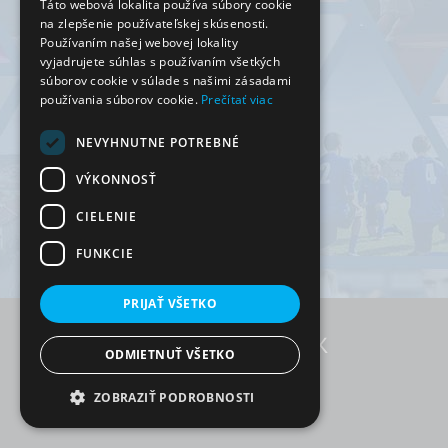
Táto webová lokalita používa súbory cookie
na zlepšenie používateľskej skúsenosti.
Používaním našej webovej lokality
vyjadrujete súhlas s používaním všetkých
súborov cookie v súlade s našimi zásadami
používania súborov cookie.
Prečítať viac
NEVYHNUTNE POTREBNÉ
VÝKONNOSŤ
CIELENIE
FUNKCIE
PRIJAŤ VŠETKO
ODMIETNUŤ VŠETKO
RezervujSi.sk © 2026
ZOBRAZIŤ PODROBNOSTI