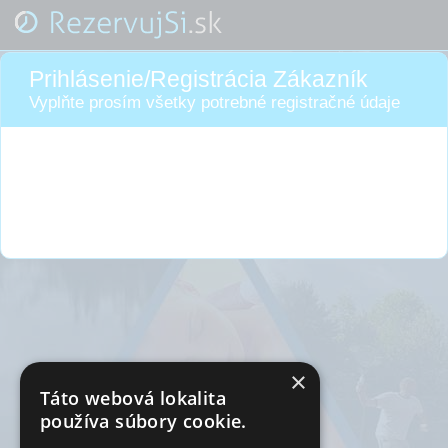
Prihlásenie/Registrácia Zákazník
Vyplňte prosím všetky potrebné registračné údaje
×
Táto webová lokalita
používa súbory cookie.