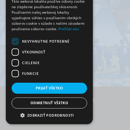
Táto webová lokalita používa súbory cookie
na zlepšenie používateľskej skúsenosti.
Používaním našej webovej lokality
vyjadrujete súhlas s používaním všetkých
súborov cookie v súlade s našimi zásadami
používania súborov cookie.
Prečítať viac
NEVYHNUTNE POTREBNÉ
VÝKONNOSŤ
CIELENIE
FUNKCIE
PRIJAŤ VŠETKO
ODMIETNUŤ VŠETKO
RezervujSi.sk © 2026
ZOBRAZIŤ PODROBNOSTI