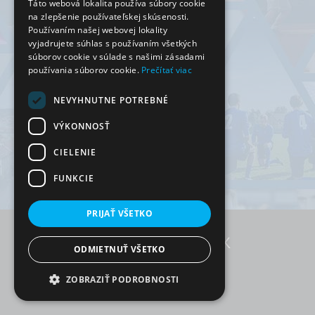
Táto webová lokalita používa súbory cookie
na zlepšenie používateľskej skúsenosti.
Používaním našej webovej lokality
vyjadrujete súhlas s používaním všetkých
súborov cookie v súlade s našimi zásadami
používania súborov cookie.
Prečítať viac
NEVYHNUTNE POTREBNÉ
VÝKONNOSŤ
CIELENIE
FUNKCIE
PRIJAŤ VŠETKO
ODMIETNUŤ VŠETKO
RezervujSi.sk © 2026
ZOBRAZIŤ PODROBNOSTI