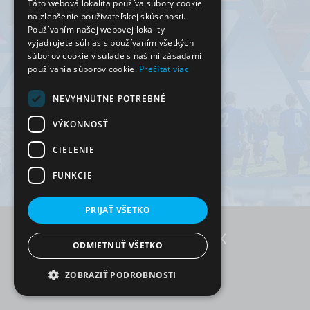
Táto webová lokalita používa súbory cookie
na zlepšenie používateľskej skúsenosti.
Používaním našej webovej lokality
vyjadrujete súhlas s používaním všetkých
súborov cookie v súlade s našimi zásadami
používania súborov cookie.
Prečítať viac
NEVYHNUTNE POTREBNÉ
VÝKONNOSŤ
CIELENIE
FUNKCIE
PRIJAŤ VŠETKO
ODMIETNUŤ VŠETKO
RezervujSi.sk © 2026
ZOBRAZIŤ PODROBNOSTI