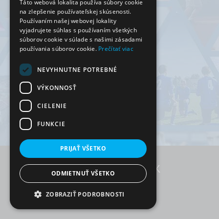
Táto webová lokalita používa súbory cookie
na zlepšenie používateľskej skúsenosti.
Používaním našej webovej lokality
vyjadrujete súhlas s používaním všetkých
súborov cookie v súlade s našimi zásadami
používania súborov cookie.
Prečítať viac
NEVYHNUTNE POTREBNÉ
VÝKONNOSŤ
CIELENIE
FUNKCIE
PRIJAŤ VŠETKO
ODMIETNUŤ VŠETKO
RezervujSi.sk © 2026
ZOBRAZIŤ PODROBNOSTI