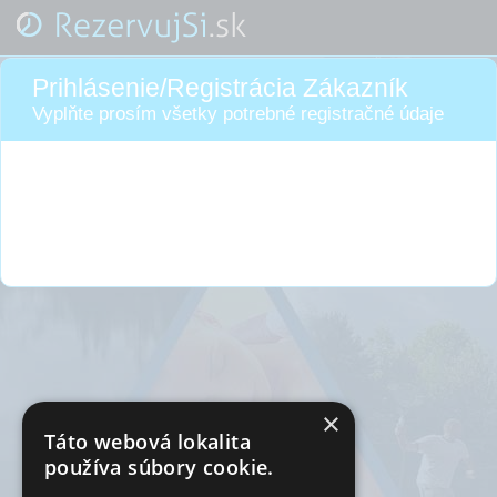
Prihlásenie/Registrácia Zákazník
Vyplňte prosím všetky potrebné registračné údaje
×
Táto webová lokalita
používa súbory cookie.