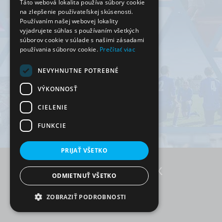
Táto webová lokalita používa súbory cookie
na zlepšenie používateľskej skúsenosti.
Používaním našej webovej lokality
vyjadrujete súhlas s používaním všetkých
súborov cookie v súlade s našimi zásadami
používania súborov cookie.
Prečítať viac
NEVYHNUTNE POTREBNÉ
VÝKONNOSŤ
CIELENIE
FUNKCIE
PRIJAŤ VŠETKO
ODMIETNUŤ VŠETKO
RezervujSi.sk © 2026
ZOBRAZIŤ PODROBNOSTI