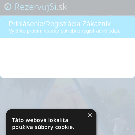
Prihlásenie/Registrácia Zákazník
Vyplňte prosím všetky potrebné registračné údaje
×
Táto webová lokalita
používa súbory cookie.