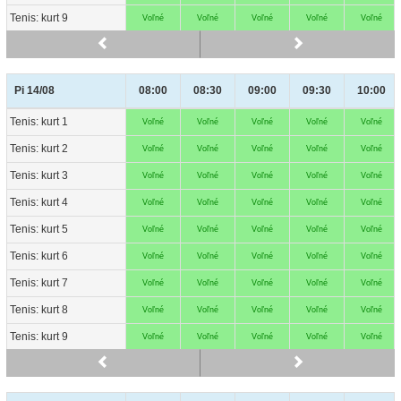
Tenis: kurt 9
Tenis: kurt 9
Voľné
Voľné
Voľné
Voľné
Voľné
Pi 14/08
Pi 14/08
08:00
08:30
09:00
09:30
10:00
Tenis: kurt 1
Tenis: kurt 1
Voľné
Voľné
Voľné
Voľné
Voľné
Tenis: kurt 2
Tenis: kurt 2
Voľné
Voľné
Voľné
Voľné
Voľné
Tenis: kurt 3
Tenis: kurt 3
Voľné
Voľné
Voľné
Voľné
Voľné
Tenis: kurt 4
Tenis: kurt 4
Voľné
Voľné
Voľné
Voľné
Voľné
Tenis: kurt 5
Tenis: kurt 5
Voľné
Voľné
Voľné
Voľné
Voľné
Tenis: kurt 6
Tenis: kurt 6
Voľné
Voľné
Voľné
Voľné
Voľné
Tenis: kurt 7
Tenis: kurt 7
Voľné
Voľné
Voľné
Voľné
Voľné
Tenis: kurt 8
Tenis: kurt 8
Voľné
Voľné
Voľné
Voľné
Voľné
Tenis: kurt 9
Tenis: kurt 9
Voľné
Voľné
Voľné
Voľné
Voľné