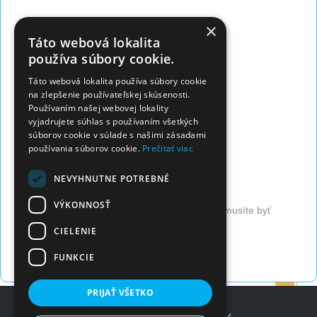
×
Táto webová lokalita
Zdieľajte na Facebooku
používa súbory cookie.
Táto webová lokalita používa súbory cookie
na zlepšenie používateľskej skúsenosti.
Kontaktné údaje:
Používaním našej webovej lokality
vyjadrujete súhlas s používaním všetkých
súborov cookie v súlade s našimi zásadami
Adresa:
používania súborov cookie.
Prečítať viac
MICHALOVCE - Centrum Progres
Štefana Tučeka 16, Michalovce
NEVYHNUTNE POTREBNÉ
VÝKONNOSŤ
Pre zobrazenie kontaktu firmy (telefón, email), musíte byť
prihlásený.
CIELENIE
Prihlásiť sa
Registrovať sa
FUNKCIE
PRIJAŤ VŠETKO