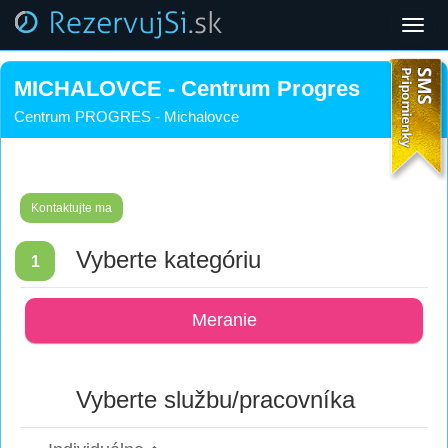
Toggl
navig
MICHALOVCE - Centrum Progres
Centrum PROGRES - Michalovce
Kontaktujte ma
Vyberte kategóriu
1
Meranie
Vyberte službu/pracovníka