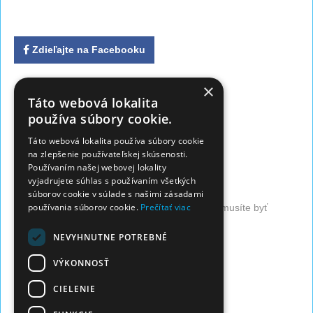
Zdieľajte na Facebooku
×
Kontaktné údaje:
Táto webová lokalita
používa súbory cookie.
Adresa:
Táto webová lokalita používa súbory cookie
LEVICE - ZSS Jeseň života
na zlepšenie používateľskej skúsenosti.
Používaním našej webovej lokality
Družstevnícka 2744/22, Levice
vyjadrujete súhlas s používaním všetkých
súborov cookie v súlade s našimi zásadami
používania súborov cookie.
Prečítať viac
Pre zobrazenie kontaktu firmy (telefón, email), musíte byť
prihlásený.
NEVYHNUTNE POTREBNÉ
Prihlásiť sa
Registrovať sa
VÝKONNOSŤ
Popis firmy:
CIELENIE
Zariadenie sociálnych služieb