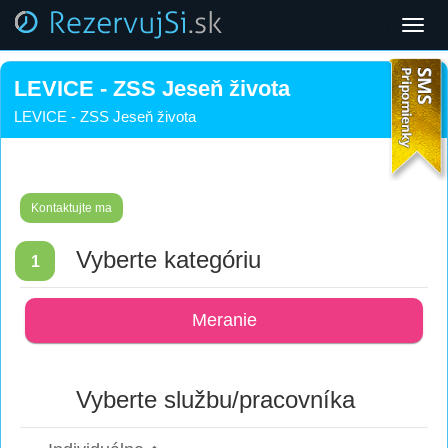
Toggl
navig
LEVICE - ZSS Jeseň života
LEVICE - ZSS Jeseň života
Kontaktujte ma
Vyberte kategóriu
1
Meranie
Vyberte službu/pracovníka