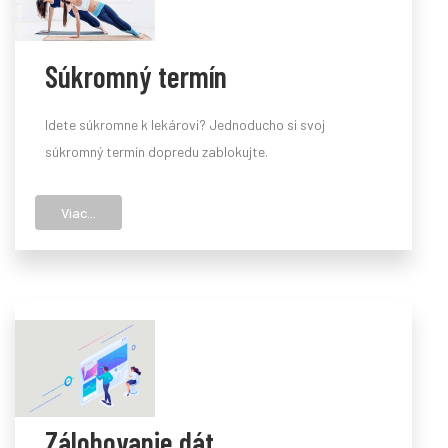
Súkromný termín
Idete súkromne k lekárovi? Jednoducho si svoj
súkromný termín dopredu zablokujte.
Viac...
Zálohovanie dát