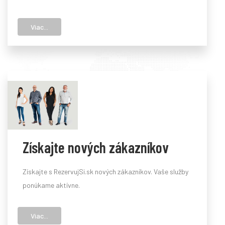
Viac...
Získajte nových zákazníkov
Získajte s RezervujSi.sk nových zákazníkov. Vaše služby
ponúkame aktívne.
Viac...